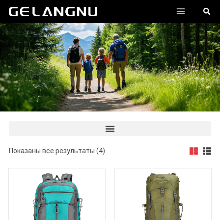
跳
ГЛАВНО
搜
至
索
МЕНЮ
内
容
Показаны все результаты (4)