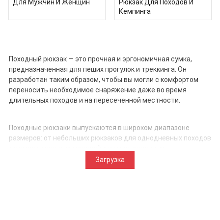
Для Мужчин И Женщин
Рюкзак Для Походов И
Кемпинга
Походный рюкзак — это прочная и эргономичная сумка,
предназначенная для пеших прогулок и треккинга. Он
разработан таким образом, чтобы вы могли с комфортом
переносить необходимое снаряжение даже во время
длительных походов и на пересеченной местности.
Походные рюкзаки выпускаются в широком диапазоне
размеров: от небольших рюкзаков для однодневных походов
до вместительных моделей для многодневных
приключений. Они часто оснащены мягкими плечевыми
Загрузка
ремнями, поясным ремнем и дышащими задними панелями,
Подробнее
которые равномерно распределяют вес и снижают нагрузку.
Кроме того, они имеют несколько отделений, системы для
установки гидратационных мешков и внешние крепления
для снаряжения, такого как треккинговые палки или