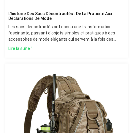
L'histoire Des Sacs Décontractés : De La Praticité Aux
Déclarations De Mode
Les sacs décontractés ont connu une transformation
fascinante, passant d'objets simples et pratiques à des
accessoires de mode élégants qui servent à la fois des
objectifs fonctionnels et esthétiques. Cet article explore leur
Lire la suite "
évolution, en retraçant les origines des sacs depuis
l'Antiquité jusqu'à l'essor de modèles populaires au XXe
siècle. Il souligne également le rôle important joué par les
fabricants, les usines et les grossistes de sacs
décontractés pour répondre à la demande croissante
d'options polyvalentes et abordables. Aujourd'hui, les sacs
décontractés personnalisés sont une tendance majeure,
permettant aux consommateurs de personnaliser leurs
accessoires avec des designs et des couleurs uniques. Le
développement durable et l'innovation continuant
d'influencer le secteur, les sacs décontractés sont appelés à
rester des articles essentiels qui allient l'aspect pratique à
l'expression personnelle.