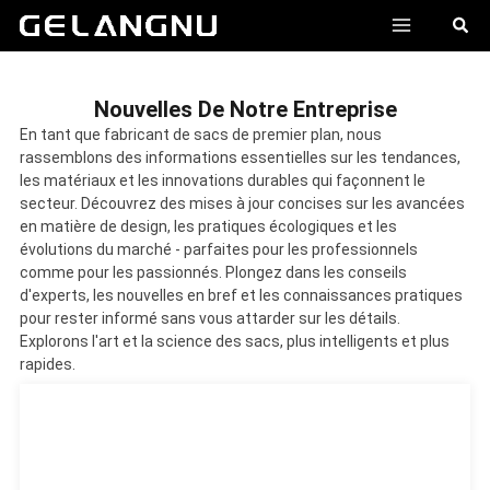
跳
MENU
搜
至
索
内
PRINCI
容
Nouvelles De Notre Entreprise
En tant que fabricant de sacs de premier plan, nous
rassemblons des informations essentielles sur les tendances,
les matériaux et les innovations durables qui façonnent le
secteur. Découvrez des mises à jour concises sur les avancées
en matière de design, les pratiques écologiques et les
évolutions du marché - parfaites pour les professionnels
comme pour les passionnés. Plongez dans les conseils
d'experts, les nouvelles en bref et les connaissances pratiques
pour rester informé sans vous attarder sur les détails.
Explorons l'art et la science des sacs, plus intelligents et plus
rapides.
Page
Page