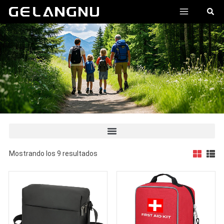
跳
MENÚ
搜
至
索
PRINCI
内
容
Mostrando los 9 resultados