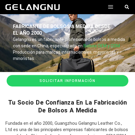
跳
MENÚ
搜
至
索
内
PRINCI
容
FABRICANTE DE BOLSOS A MEDIDA DESDE
EL AÑO 2000
Gelangnu es un fabricante profesional de bolsos a medida
con sede en China, especializado en
Bolsos OEM y ODM
Producción para marcas internacionales, mayoristas y
minoristas.
SOLICITAR INFORMACIÓN
Tu Socio De Confianza En La Fabricación
De Bolsos A Medida
Fundada en el año 2000, Guangzhou Gelangnu Leather Co.,
Ltd es una de las principales empresas fabricantes de bolsos