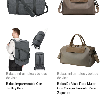
Bolsas informales y bolsas
Bolsas informales y bolsas
de viaje
de viaje
Bolsa Impermeable Con
Bolsa De Viaje Para Mujer
Trolley Gris
Con Compartimento Para
Zapatos