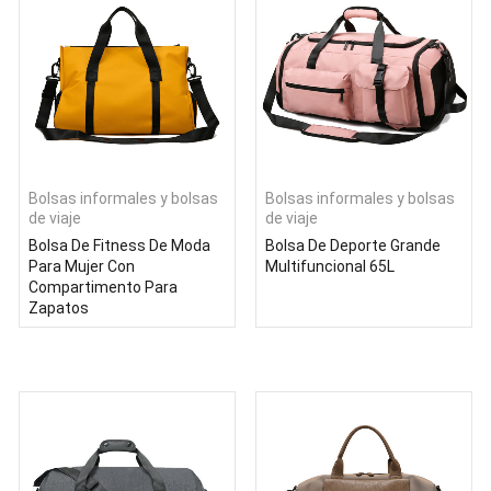
Bolsas informales y bolsas
Bolsas informales y bolsas
de viaje
de viaje
Bolsa De Fitness De Moda
Bolsa De Deporte Grande
Para Mujer Con
Multifuncional 65L
Compartimento Para
Zapatos