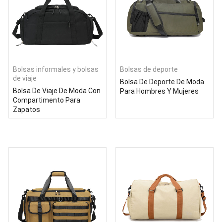
Bolsas informales y bolsas
Bolsas de deporte
de viaje
Bolsa De Deporte De Moda
Bolsa De Viaje De Moda Con
Para Hombres Y Mujeres
Compartimento Para
Zapatos